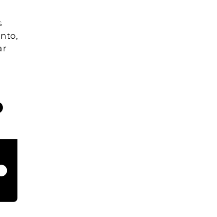
s
nto,
ar