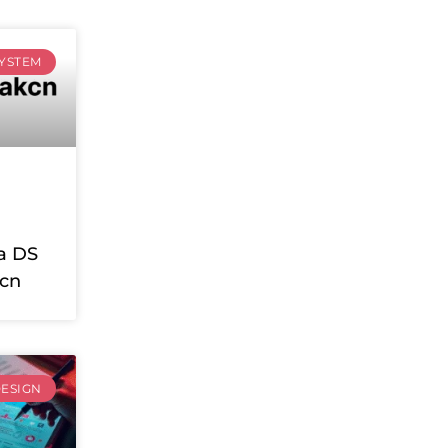
SYSTEM
a DS
cn
ESIGN