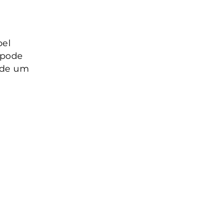
pel
 pode
a de um