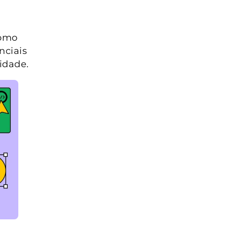
como
nciais
lidade.