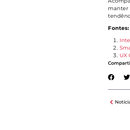
Acompan
manter 
tendênc
Fontes:
Int
Sma
UX 
Compartil
Notíci