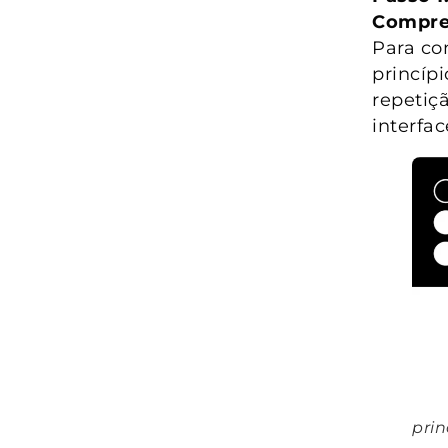
Compree
Para co
princíp
repetiç
interfac
prin