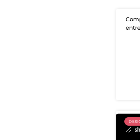
Comp
entre
DESI