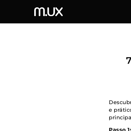
Descubr
e prátic
princip
Passo 1