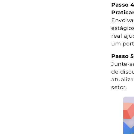
Passo 4
Pratica
Envolva-
estágio
real aj
um portf
Passo 5
Junte-s
de disc
atualiz
setor.