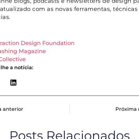
he blogs, podcasts e newsletters de design pa
atualizado com as novas ferramentas, técnicas
ias.
eraction Design Foundation
shing Magazine
Collective
he a notícia:
a anterior
Próxima 
Posts Relacionados