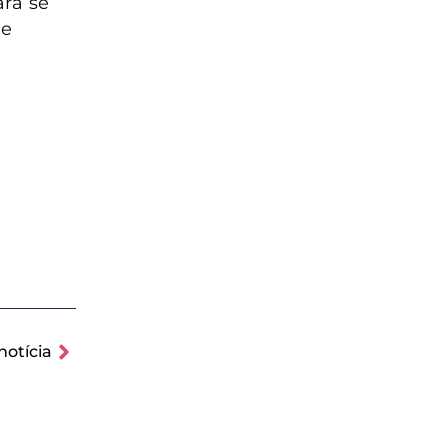
ra se
 e
notícia