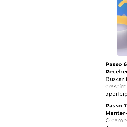
Passo 6
Receber
Buscar 
crescim
aperfei
Passo 7
Manter-
O campo