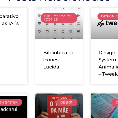
arativo
BIBLIOTECA DE
DESIGN 
ÍCONES
 as IA´s
Biblioteca de
Design
ícones –
System
Lucida
Animali
– Tweak
GN SYSTEM
DESIGN
D