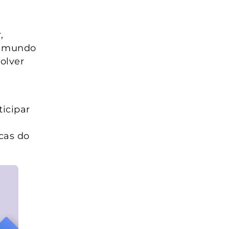
,
do mundo
olver
ticipar
cas do