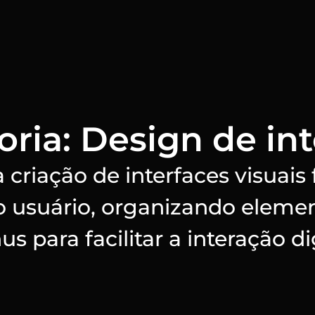
ria: Design de in
a criação de interfaces visuais
do usuário, organizando eleme
s para facilitar a interação dig