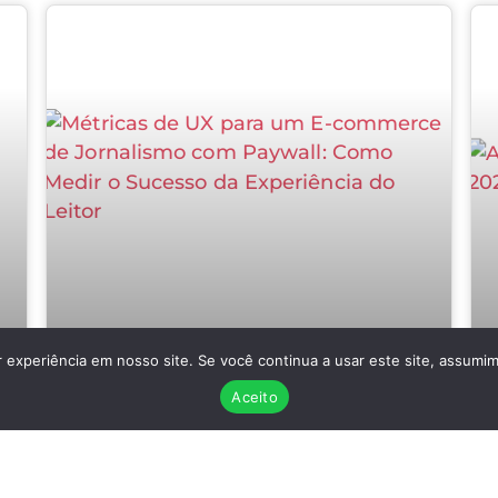
 experiência em nosso site. Se você continua a usar este site, assumim
Métricas de UX para um E-
?
commerce de Jornalismo com
Aceito
Paywall: Como Medir o Sucesso da
Experiência do Leitor