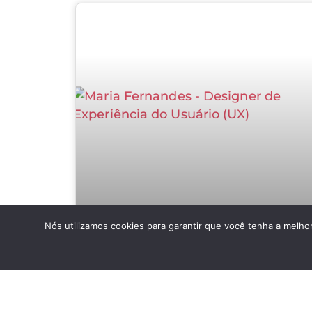
Nós utilizamos cookies para garantir que você tenha a melhor
O que eu faria se estivesse
começando no UX Design em 2025