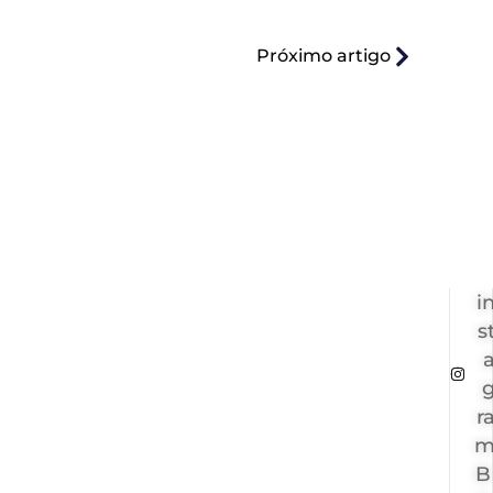
Próximo artigo
i
s
r
B