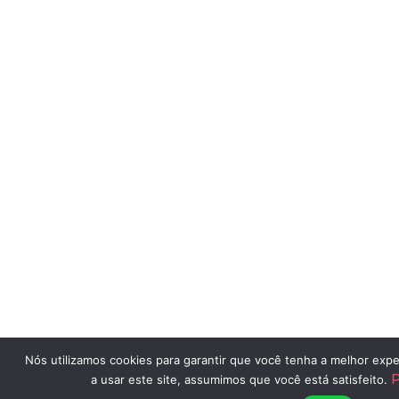
Nós utilizamos cookies para garantir que você tenha a melhor expe
P
a usar este site, assumimos que você está satisfeito.