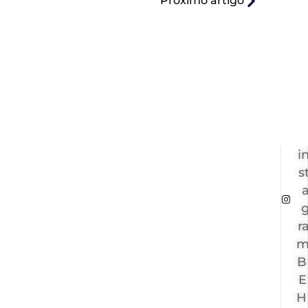
Próximo artigo
i
s
r
B
E
H