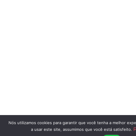
Nós utilizamos cookies para garantir que você tenha a melhor expe
P
a usar este site, assumimos que você está satisfeito.