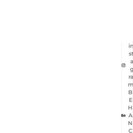
i
s
r
B
E
H
A
N
C