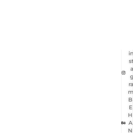
i
s
r
B
E
H
A
N