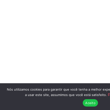
Nós utilizamos cookies para garantir que você tenha a melhor expe
P
a usar este site, assumimos que você está satisfeito.
Aceito