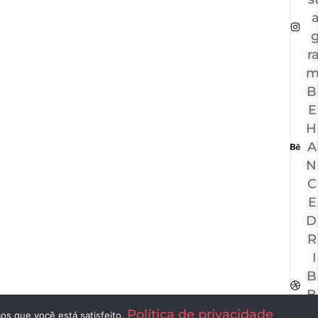
r
B
E
H
A
N
C
E
D
R
I
B
B
B
Política de privacidade
os que você está satisfeito.