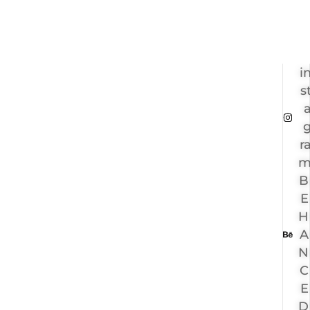
i
s
r
B
E
H
A
N
C
E
D