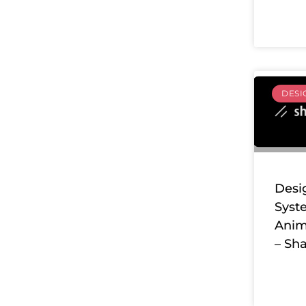
DESI
Desi
Syst
Anim
– Sh