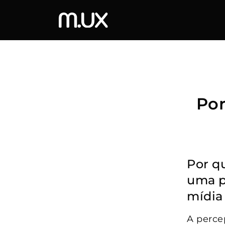
Por
Por q
uma p
mídia
A perce