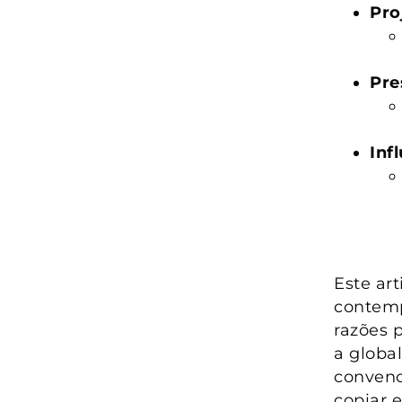
Pro
Pre
Inf
Este ar
contemp
razões 
a globa
convenci
copiar e