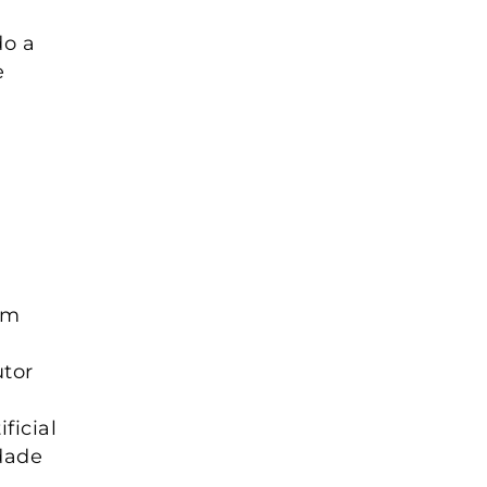
do a
e
em
utor
ficial
dade