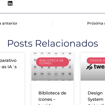
a anterior
Próxima 
Posts Relacionados
arativo
BIBLIOTECA DE
DESIGN 
ÍCONES
 as IA´s
Biblioteca de
Design
ícones –
System