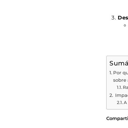
Des
Sumá
Por q
sobre 
Ra
Impac
A 
Compartil