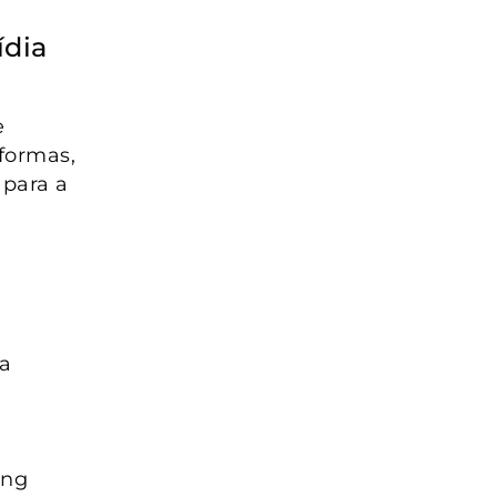
ídia
e
aformas,
para a
da
ing