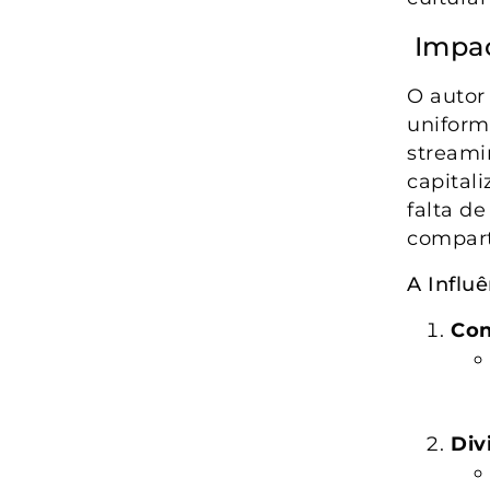
Impac
O autor
uniform
streami
capital
falta d
compart
A Influ
Con
Div