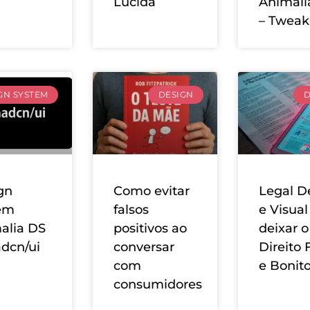
Lucida
Animali
– Tweak
GN SYSTEM
DESIGN
D
gn
Como evitar
Legal D
em
falsos
e Visua
alia DS
positivos ao
deixar o
adcn/ui
conversar
Direito 
com
e Bonit
consumidores