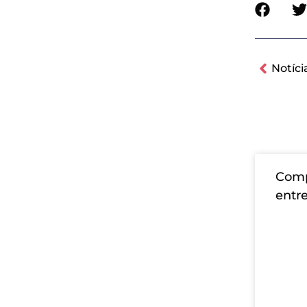
Notíci
Comp
entre