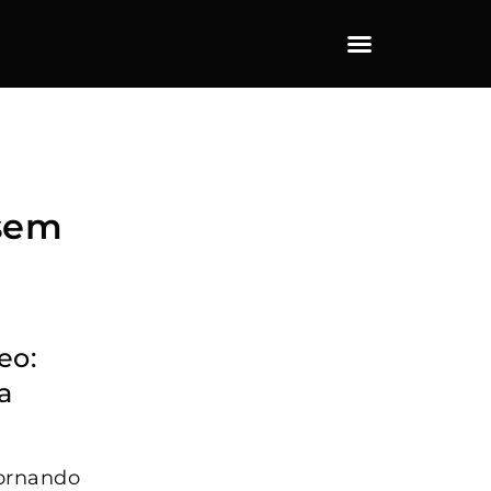
 sem
eo:
a
tornando