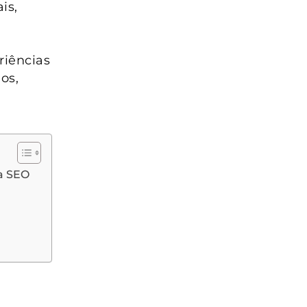
is,
iências
os,
a SEO