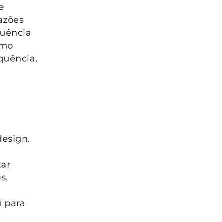
e
razões
luência
omo
quência,
design.
tar
s.
i para