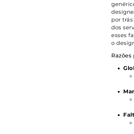
genéric
designer
por trás
dos ser
esses f
o design
Razões 
Glo
Mar
Fal