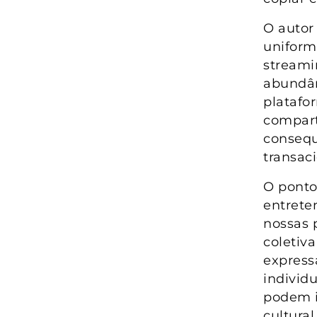
O autor
uniform
streami
abundân
platafo
compart
consequ
transaci
O ponto
entret
nossas 
coletiva
express
individu
podem i
cultural