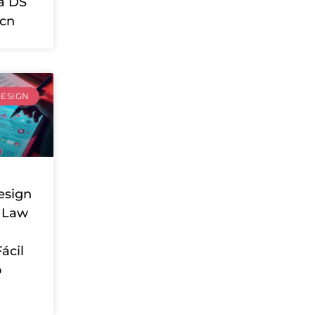
a DS
cn
ESIGN
esign
l Law
Fácil
o