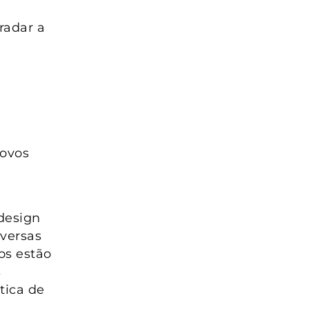
radar a
novos
design
versas
os estão
s
tica de