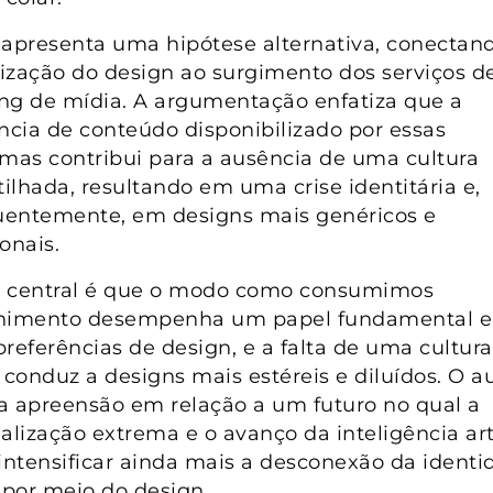
 apresenta uma hipótese alternativa, conectan
ização do design ao surgimento dos serviços d
ng de mídia. A argumentação enfatiza que a
cia de conteúdo disponibilizado por essas
rmas contribui para a ausência de uma cultura
ilhada, resultando em uma crise identitária e,
entemente, em designs mais genéricos e
onais.
 central é que o modo como consumimos
enimento desempenha um papel fundamental 
preferências de design, e a falta de uma cultura
 conduz a designs mais estéreis e diluídos. O a
a apreensão em relação a um futuro no qual a
alização extrema e o avanço da inteligência arti
ntensificar ainda mais a desconexão da identi
 por meio do design.